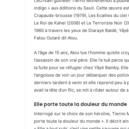
L’écrivain guinéen Tierno Monénembo a publié
indigo » aux éditions du Seuil. Cette œuvre e
Crapauds-brousse (1979), Les Ecailles du ciel 
Le Roi de Kahel (2008) et Le Terroriste Noir (
1960 à travers les yeux de Diaraye Baldé, Yâyé
Fatou Oularé dit Atou.
A l’âge de 15 ans, Atou tue l’homme qu’elle croy
l’assassin de son vrai père. Elle l’a tué parce qu’
la fuite pour se réfugier chez Yâyé Bamby. Elle
l’angoisse de voir un jour débarquer des poli
derniers tardent à venir et elle reprend peu à 
avait la tête d’un flic, se mit à rôder autour d
Elle porte toute la douleur du monde
Interrogé sur le choix de son héroïne, Tierno 
porte toute la douleur du monde ». Il décrit a
« Elle a tout subi, c’est une petite sauvage qui