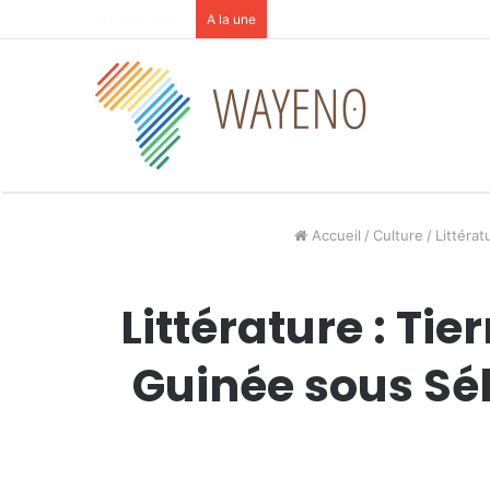
6 août 2026
A la une
Accueil
/
Culture
/
Littéra
Littérature : Ti
Guinée sous Sé