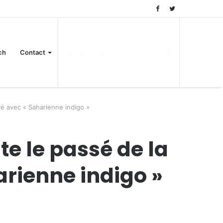
ch
Contact
é avec « Saharienne indigo »
te le passé de la
rienne indigo »