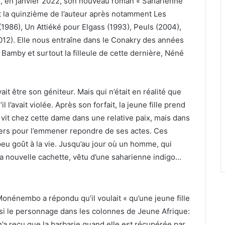
, en janvier 2022, son nouveau roman « Saharienne
st la quinzième de l’auteur après notamment Les
(1986), Un Attiéké pour Elgass (1993), Peuls (2004),
2012). Elle nous entraîne dans le Conakry des années
 Bamby et surtout la filleule de cette dernière, Néné
ait être son géniteur. Mais qui n’était en réalité que
il l’avait violée. Après son forfait, la jeune fille prend
 vit chez cette dame dans une relative paix, mais dans
ciers pour l’emmener repondre de ses actes. Ces
peu goût à la vie. Jusqu’au jour où un homme, qui
e sa nouvelle cachette, vêtu d’une saharienne indigo…
Monénembo a répondu qu’il voulait « qu’une jeune fille
insi le personnage dans les colonnes de Jeune Afrique:
 n’a reçu que la barbarie quand elle est récupérée par