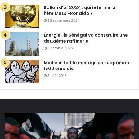
Ballon d’or 2024 : qui refermera
l’ère Messi-Ronaldo ?
26 septembre 2024
Énergie : le Sénégal va construire une
deuxième raffinerie
9 octobre 2025
Michelin fait le ménage en supprimant
1500 emplois
5 août 2017
Cameroun :
la
musique
comme