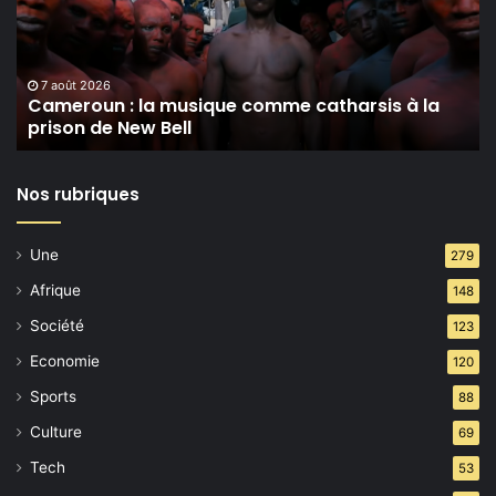
catharsis
à
la
prison
7 août 2026
Cameroun : la musique comme catharsis à la
de
prison de New Bell
New
Bell
Nos rubriques
Une
279
Afrique
148
Société
123
Economie
120
Sports
88
Culture
69
Tech
53