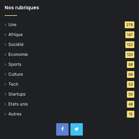
maillot
Nos rubriques
pour
son
copain
Une
278
Gianni
Infantino ?
Afrique
147
Société
122
Economie
120
Sports
88
Culture
68
Tech
53
Startups
50
Etats unis
48
Autres
15