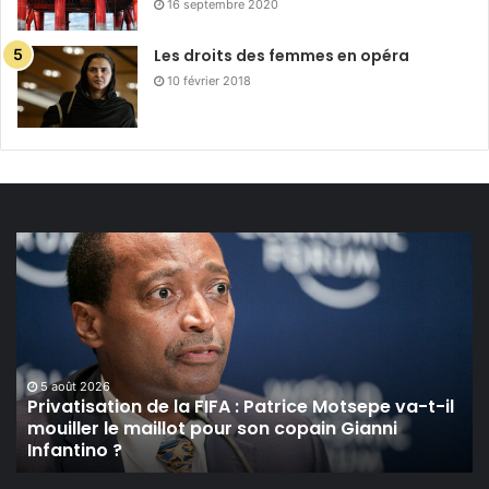
16 septembre 2020
Les droits des femmes en opéra
10 février 2018
Privatisation
de
la
FIFA :
Patrice
Motsepe
va-
5 août 2026
t-
Privatisation de la FIFA : Patrice Motsepe va-t-il
mouiller le maillot pour son copain Gianni
il
Infantino ?
mouiller
le