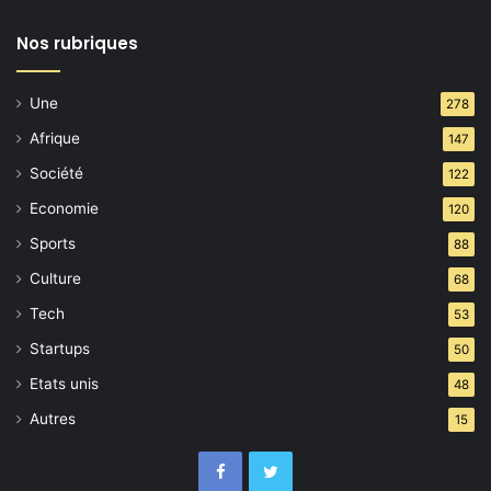
maillot
Nos rubriques
pour
son
copain
Une
278
Gianni
Infantino ?
Afrique
147
Société
122
Economie
120
Sports
88
Culture
68
Tech
53
Startups
50
Etats unis
48
Autres
15