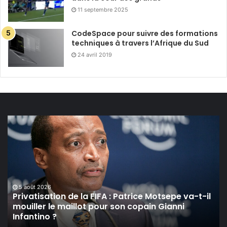
11 septembre 2025
CodeSpace pour suivre des formations
techniques à travers l’Afrique du Sud
24 avril 2019
Privatisation
de
la
FIFA :
Patrice
Motsepe
va-
5 août 2026
t-
Privatisation de la FIFA : Patrice Motsepe va-t-il
mouiller le maillot pour son copain Gianni
il
Infantino ?
mouiller
le