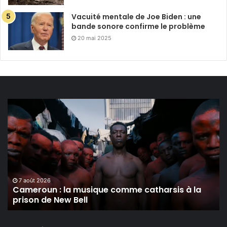
Vacuité mentale de Joe Biden : une
bande sonore confirme le problème
20 mai 2025
Cameroun :
la
musique
comme
catharsis
à
la
prison
7 août 2026
Cameroun : la musique comme catharsis à la
de
prison de New Bell
New
Bell