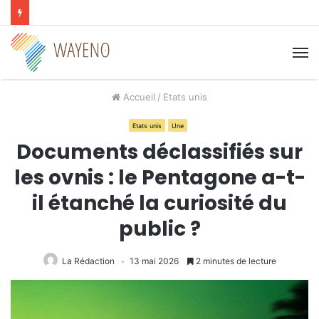
M
Accueil
/
Etats unis
Etats unis
Une
Documents déclassifiés sur
les ovnis : le Pentagone a-t-
il étanché la curiosité du
public ?
La Rédaction
13 mai 2026
2 minutes de lecture