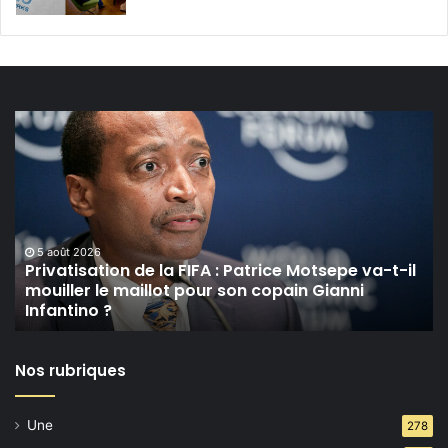
Privatisation
de
la
FIFA :
Patrice
Motsepe
va-
5 août 2026
t-
Privatisation de la FIFA : Patrice Motsepe va-t-il
mouiller le maillot pour son copain Gianni
il
Infantino ?
mouiller
le
maillot
Nos rubriques
pour
son
copain
Une
278
Gianni