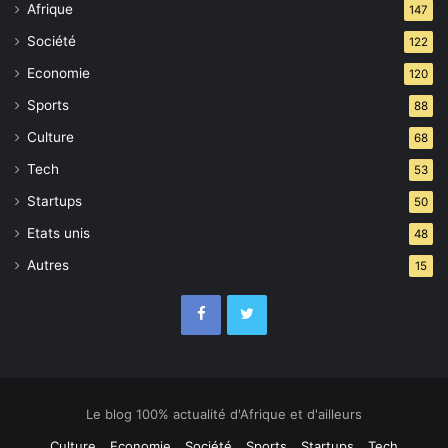
Infantino ?
Afrique
147
Société
122
Economie
120
Sports
88
Culture
68
Tech
53
Startups
50
Etats unis
48
Autres
15
Le blog 100% actualité d'Afrique et d'ailleurs
Culture
Economie
Société
Sports
Startups
Tech