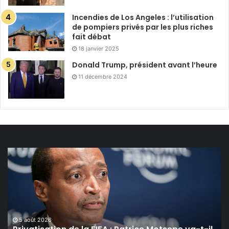
Incendies de Los Angeles : l’utilisation
de pompiers privés par les plus riches
fait débat
18 janvier 2025
Donald Trump, président avant l’heure
11 décembre 2024
Privatisation
de
la
FIFA :
Patrice
Motsepe
va-
5 août 2026
t-