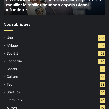
Privatisation de la FIFA : Patrice Motsepe va-t-il
mouiller le maillot pour son copain Gianni
il
Infantino ?
mouiller
le
maillot
Nos rubriques
pour
son
copain
Une
278
Gianni
Infantino ?
Afrique
147
Société
122
Economie
120
Sports
88
Culture
68
Tech
53
Startups
50
Etats unis
48
Autres
15