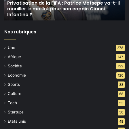
t-
Privatisation de la FIFA : Patrice Motsepe va-t-il
mouiller le maillot pour son copain Gianni
il
Infantino ?
mouiller
le
maillot
Nos rubriques
pour
son
copain
Une
278
Gianni
Infantino ?
Afrique
147
Société
122
Economie
120
Sports
88
Culture
68
Tech
53
Startups
50
Etats unis
48