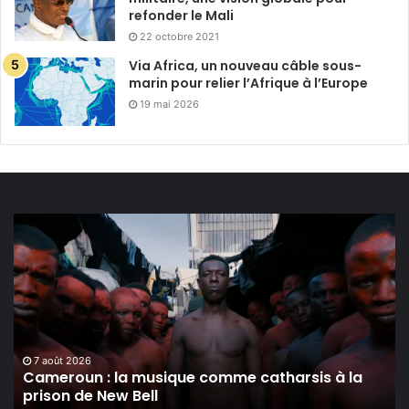
refonder le Mali
22 octobre 2021
Via Africa, un nouveau câble sous-
marin pour relier l’Afrique à l’Europe
19 mai 2026
Cameroun :
la
musique
comme
catharsis
à
la
prison
7 août 2026
Cameroun : la musique comme catharsis à la
de
prison de New Bell
New