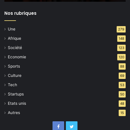
Bell
Nos rubriques
Une
279
Afrique
148
Société
123
Economie
120
Sports
88
Culture
69
Tech
53
Startups
50
Etats unis
48
Autres
15