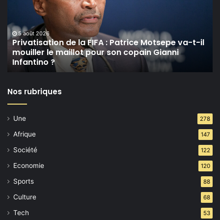
Patrice
Motsepe
va-
5 août 2026
t-
Privatisation de la FIFA : Patrice Motsepe va-t-il
mouiller le maillot pour son copain Gianni
il
Infantino ?
mouiller
le
maillot
Nos rubriques
pour
son
copain
Une
278
Gianni
Infantino ?
Afrique
147
Société
122
Economie
120
Sports
88
Culture
68
Tech
53