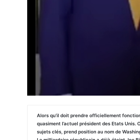
Alors qu’il doit prendre officiellement foncti
quasiment l’actuel président des Etats Unis. On
sujets clés, prend position au nom de Washin
Le milliardaire républicain a déjà éteint Joe B