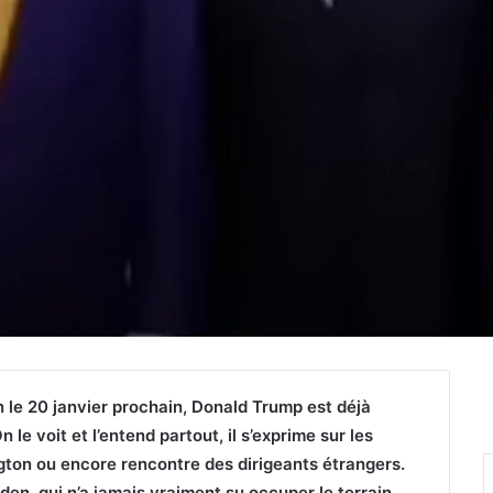
on le 20 janvier prochain, Donald Trump est déjà
 le voit et l’entend partout, il s’exprime sur les
gton ou encore rencontre des dirigeants étrangers.
iden, qui n’a jamais vraiment su occuper le terrain