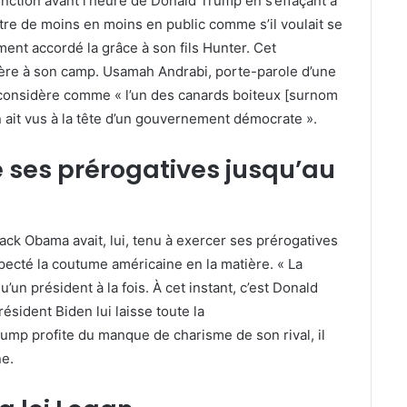
onction avant l’heure de Donald Trump en s’effaçant à
ntre de moins en moins en public comme s’il voulait se
ent accordé la grâce à son fils Hunter. Cet
uère à son camp. Usamah Andrabi, porte-parole d’une
 considère comme « l’un des canards boiteux [surnom
n ait vus à la tête d’un gouvernement démocrate ».
ses prérogatives jusqu’au
ck Obama avait, lui, tenu à exercer ses prérogatives
specté la coutume américaine en la matière. « La
u’un président à la fois. À cet instant, c’est Donald
ésident Biden lui laisse toute la
rump profite du manque de charisme de son rival, il
ne.