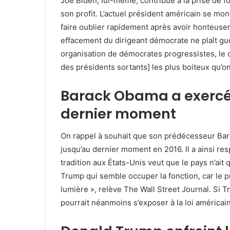
Joe Biden, lui-même, contribue à la prise de f
son profit. L’actuel président américain se mo
faire oublier rapidement après avoir honteusem
effacement du dirigeant démocrate ne plaît g
organisation de démocrates progressistes, le
des présidents sortants] les plus boiteux qu’o
Barack Obama a exercé 
dernier moment
On rappel à souhait que son prédécesseur Bara
jusqu’au dernier moment en 2016. Il a ainsi re
tradition aux États-Unis veut que le pays n’ait q
Trump qui semble occuper la fonction, car le pr
lumière », relève The Wall Street Journal. Si T
pourrait néanmoins s’exposer à la loi américai