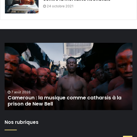
24 octobre 2021
Cameroun :
la
musique
comme
catharsis
à
la
prison
7 août 2026
Cameroun : la musique comme catharsis à la
de
prison de New Bell
New
Bell
Nos rubriques