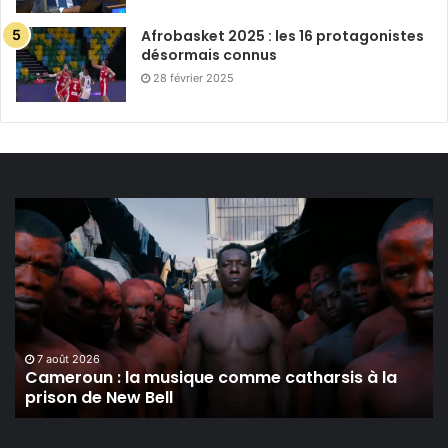
Afrobasket 2025 : les 16 protagonistes
désormais connus
28 février 2025
Cameroun :
la
musique
comme
catharsis
à
la
prison
7 août 2026
Cameroun : la musique comme catharsis à la
de
prison de New Bell
New
Bell