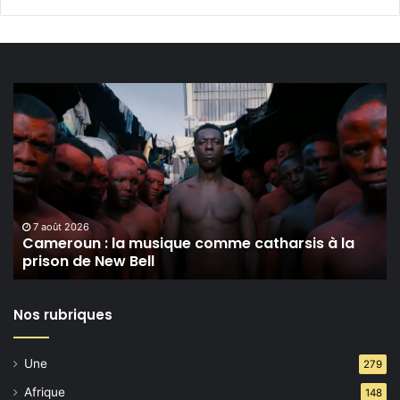
Cameroun :
la
musique
comme
catharsis
à
la
prison
7 août 2026
Cameroun : la musique comme catharsis à la
de
prison de New Bell
New
Bell
Nos rubriques
Une
279
Afrique
148