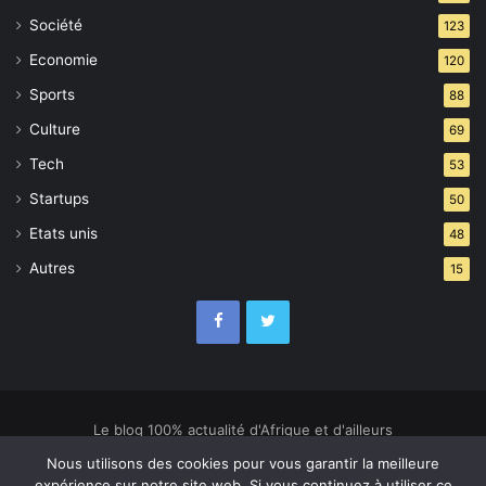
Société
123
Economie
120
Sports
88
Culture
69
Tech
53
Startups
50
Etats unis
48
Autres
15
Le blog 100% actualité d'Afrique et d'ailleurs
Nous utilisons des cookies pour vous garantir la meilleure
Culture
Economie
Société
Sports
Startups
Tech
expérience sur notre site web. Si vous continuez à utiliser ce