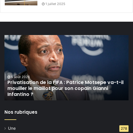
1 juillet 2025
Privatisation
de
la
FIFA :
Patrice
Motsepe
va-
5 août 2026
t-
Privatisation de la FIFA : Patrice Motsepe va-t-il
mouiller le maillot pour son copain Gianni
il
Infantino ?
mouiller
le
maillot
Nos rubriques
pour
son
copain
Une
278
Gianni