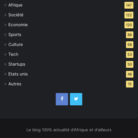
Infantino ?
Afrique
147
Société
122
Economie
120
Sports
88
Culture
68
Tech
53
Startups
50
Etats unis
48
Autres
15
Le blog 100% actualité d'Afrique et d'ailleurs