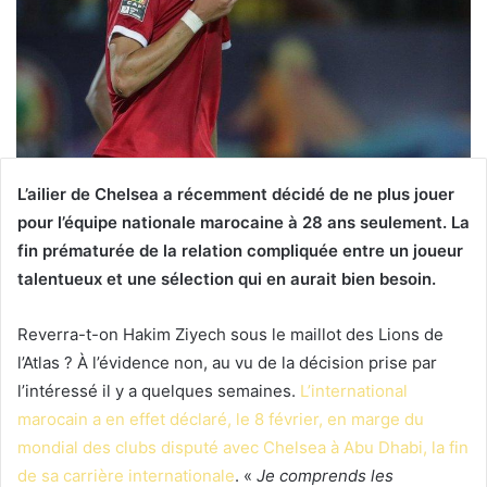
L’ailier de Chelsea a récemment décidé de ne plus jouer
pour l’équipe nationale marocaine à 28 ans seulement. La
fin prématurée de la relation compliquée entre un joueur
talentueux et une sélection qui en aurait bien besoin.
Reverra-t-on Hakim Ziyech sous le maillot des Lions de
l’Atlas ? À l’évidence non, au vu de la décision prise par
l’intéressé il y a quelques semaines.
L’international
marocain a en effet déclaré, le 8 février, en marge du
mondial des clubs disputé avec Chelsea à Abu Dhabi, la fin
de sa carrière internationale
. «
Je comprends les