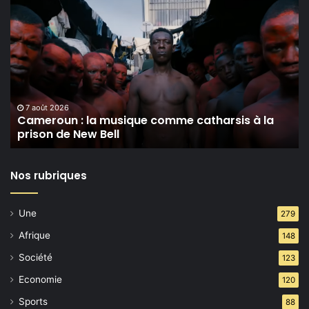
Cameroun :
la
musique
comme
catharsis
à
la
prison
7 août 2026
Cameroun : la musique comme catharsis à la
de
prison de New Bell
New
Bell
Nos rubriques
Une
279
Afrique
148
Société
123
Economie
120
Sports
88