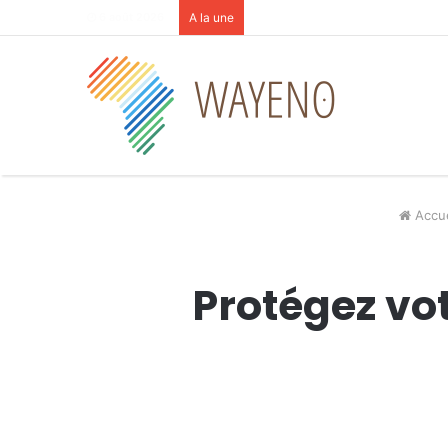
6 août 2026
A la une
Accue
Protégez vot