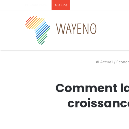
8 août 2026
A la une
Accueil
/
Econo
Comment la 
croissance