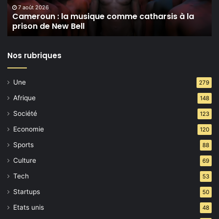
prison
7 août 2026
Cameroun : la musique comme catharsis à la
de
prison de New Bell
New
Bell
Nos rubriques
Une
279
Afrique
148
Société
123
Economie
120
Sports
88
Culture
69
Tech
53
Startups
50
Etats unis
48