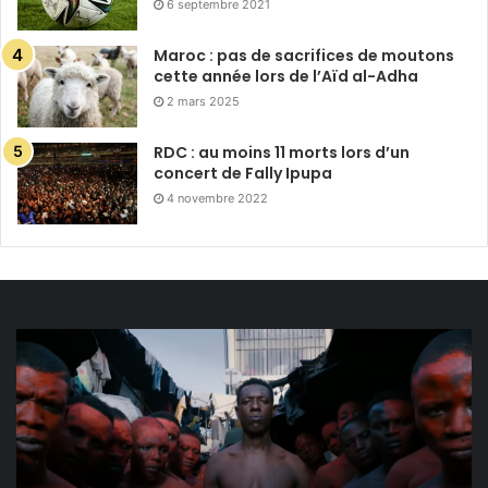
6 septembre 2021
Maroc : pas de sacrifices de moutons
cette année lors de l’Aïd al-Adha
2 mars 2025
RDC : au moins 11 morts lors d’un
concert de Fally Ipupa
4 novembre 2022
Cameroun :
la
musique
comme
catharsis
à
la