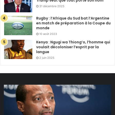
Trump veut que tout porte son nom
31 décembre 2025
Rugby : l’Afrique du Sud bat l’Argentine
en match de préparation à la Coupe du
monde
10 août 2023
Kenya : Ngugi wa Thiong’o, l’homme qui
voulait décoloniser l’esprit par la
langue
2 juin 2025
Privatisation
de
la
FIFA :
Patrice
Motsepe