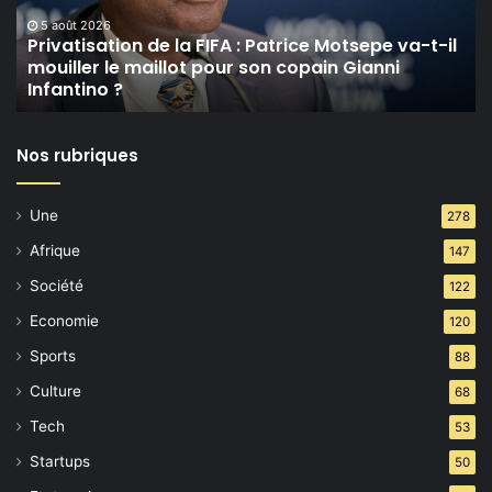
va-
5 août 2026
t-
Privatisation de la FIFA : Patrice Motsepe va-t-il
mouiller le maillot pour son copain Gianni
il
Infantino ?
mouiller
le
maillot
Nos rubriques
pour
son
copain
Une
278
Gianni
Infantino ?
Afrique
147
Société
122
Economie
120
Sports
88
Culture
68
Tech
53
Startups
50