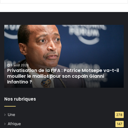
Privatisation
de
la
FIFA :
Patrice
Motsepe
va-
5 août 2026
t-
Privatisation de la FIFA : Patrice Motsepe va-t-il
mouiller le maillot pour son copain Gianni
il
Infantino ?
mouiller
le
maillot
Nos rubriques
pour
son
copain
Une
278
Gianni
Infantino ?
Afrique
147